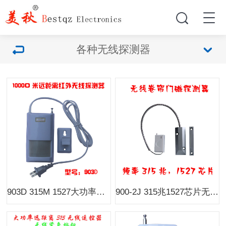
各种无线探测器
903D 315M 1527大功率探测器 开阔地1000米 家用 红外线 防盗报警器
900-2J 315兆1527芯片无线卷帘卷闸门磁wifi智能主机插座遥头机配件