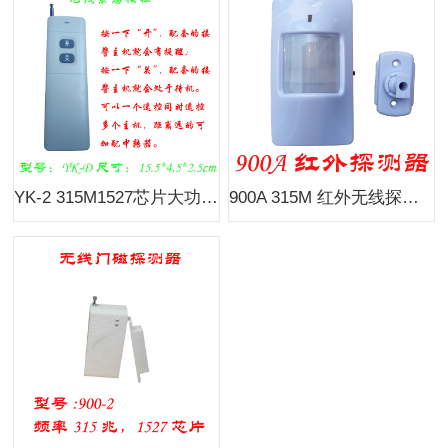
YK-2 315M1527芯片大功率超远距离无线遥控器无线紧急按钮1000米
900A 315M 红外无线探测器 防盗器报警wifi智能主机插座遥头机配件