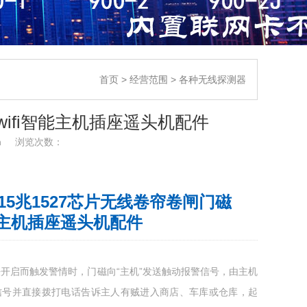
首页
>
经营范围
>
各种无线探测器
磁wifi智能主机插座遥头机配件
n
浏览次数：
J 315兆1527芯片无线卷帘卷闸门磁
智能主机插座遥头机配件
开启而触发警情时，门磁向“主机”发送触动报警信号，由主机
信号并直接拨打电话告诉主人有贼进入商店、车库或仓库，起