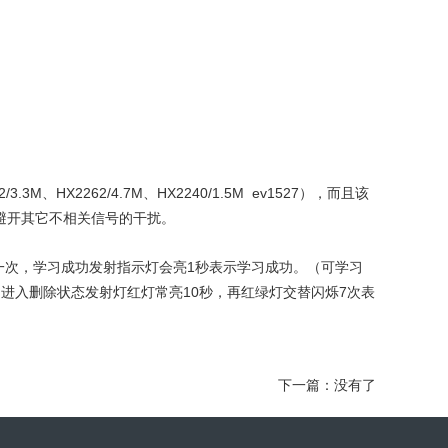
2/3.3M
HX2262/4.7M
HX2240/1.5M ev1527
、
、
），而且该
避开其它不相关信号的干扰。
1
一次，学习成功发射指示灯会亮
秒表示学习成功。（可学习
10
7
，进入删除状态发射灯红灯常亮
秒，再红绿灯交替闪烁
次表
下一篇：没有了