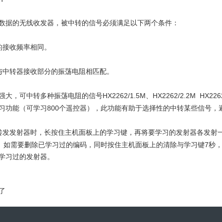
数据的无线收发器，被中转的信号必须满足以下两个条件：
的接收频率相同。
与中转器接收部分的振荡电阻相匹配。
HX2262/1.5M
HX2262/2.2M HX226
强大，可中转多种振荡电阻的信号
、
800
习功能（可学习
个遥控器），此功能有助于选择性的中转某些信号，
转发发射器时，长按住主机面板上的学习键，再将要学习的发射器各发射
7
）如需要删除已学习过的编码，同时按住主机面板上的清除与学习键
秒
学习过的发射器。
了