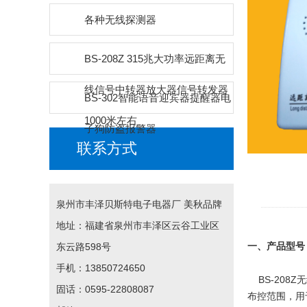
各种无线探测器
BS-208Z 315兆大功率远距离无
线信号中转器放大器信号转发器
BS-302智能语音迎宾器提醒器电
1000米左右
子狗防盗报警器
联系方式
泉州市丰泽贝斯特电子电器厂 美秋品牌
地址：福建省泉州市丰泽区云谷工业区
东云路598号
一、产品型号
手机：13850724650
BS-208Z
无
固话：0595-22808087
布控范围，用