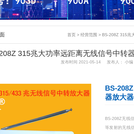
面
首页
>
经营范围
>
BS-208Z 3
-208Z 315兆大功率远距离无线信号中
发布时间
2021-05-14
发布人：
小编
BS-20
器放大器
BS-208Z
等发射的无线