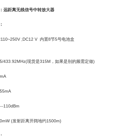
：远距离无线信号中转放大器
：
110~250V ;DC12 V
8
5
内置
节
号电池盒
5/433.92MHz(
315M
)
现货是
，如果是别的频需定做
0mA
255mA
110dBm
—
0mW (
1500m)
发射距离开阔地约
：