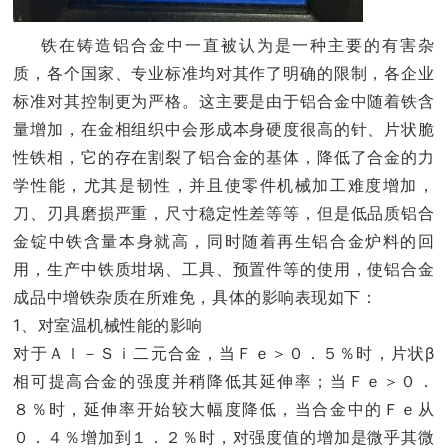
铁在铸造铝合金中一直被认为是一种主要的有害杂
质，各个国家、专业标准均对其作了明确的限制，各企业
标准对其控制更为严格。这主要是由于铝合金中随着铁含
量增加，在金相组织中会形成本身硬度很高的针、片状脆
性铁相，它的存在割裂了铝合金的基体，降低了合金的力
学性能，尤其是韧性，并且使零件机械加工难度增加，
刀、刃具磨损严重，尺寸稳定性差等等，但是低品质铝合
金锭中铁含量本身就高，同时随着再生铝合金炉料的回
用，生产中铁质坩埚、工具、预置件等的使用，使铝合金
成品中增铁杂质在所难免，具体的影响表现如下：
1、对室温机械性能的影响
对于Ａｌ－Ｓｉ二元合金，当Ｆｅ＞０．５％时，片状β
相可提高合金的强度并稍降低其延伸率；当Ｆｅ＞０．
８％时，延伸率开始较大幅度降低，当合金中的Ｆｅ从
０．４％增加到１．２％时，对强度值的增加是微乎其微