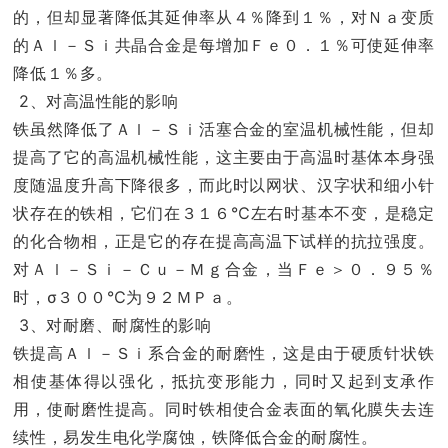
的，但却显著降低其延伸率从４％降到１％，对Ｎａ变质
的Ａｌ－Ｓｉ共晶合金是每增加Ｆｅ０．１％可使延伸率
降低１％多。
2、对高温性能的影响
铁虽然降低了Ａｌ－Ｓｉ活塞合金的室温机械性能，但却
提高了它的高温机械性能，这主要由于高温时基体本身强
度随温度升高下降很多，而此时以网状、汉字状和细小针
状存在的铁相，它们在３１６℃左右时基本不变，是稳定
的化合物相，正是它的存在提高高温下试样的抗拉强度。
对Ａｌ－Ｓｉ－Ｃｕ－Ｍｇ合金，当Ｆｅ＞０．９５％
时，σ３００℃为９２ＭＰａ。
3、对耐磨、耐腐性的影响
铁提高Ａｌ－Ｓｉ系合金的耐磨性，这是由于硬质针状铁
相使基体得以强化，抵抗变形能力，同时又起到支承作
用，使耐磨性提高。同时铁相使合金表面的氧化膜失去连
续性，易发生电化学腐蚀，铁降低合金的耐腐性。